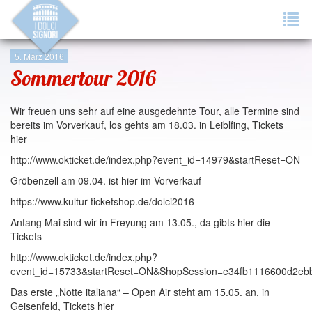
Tog
navi
5. März 2016
Sommertour 2016
Wir freuen uns sehr auf eine ausgedehnte Tour, alle Termine sind
bereits im Vorverkauf, los gehts am 18.03. in Leiblfing, Tickets
hier
http://www.okticket.de/index.php?event_id=14979&startReset=ON
Gröbenzell am 09.04. ist hier im Vorverkauf
https://www.kultur-ticketshop.de/dolci2016
Anfang Mai sind wir in Freyung am 13.05., da gibts hier die
Tickets
http://www.okticket.de/index.php?
event_id=15733&startReset=ON&ShopSession=e34fb1116600d2eb
Das erste „Notte italiana“ – Open Air steht am 15.05. an, in
Geisenfeld, Tickets hier