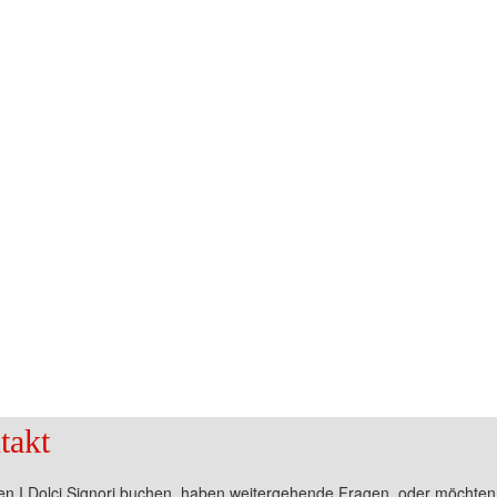
takt
len I Dolci Signori buchen, haben weitergehende Fragen, oder möchte