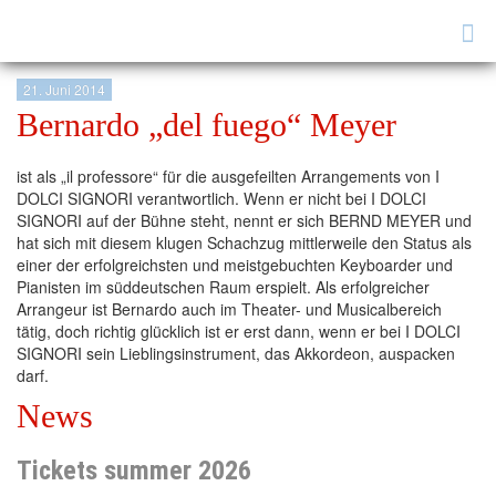
Tog
nav
21. Juni 2014
Bernardo „del fuego“ Meyer
ist als „il professore“ für die ausgefeilten Arrangements von I
DOLCI SIGNORI verantwortlich. Wenn er nicht bei I DOLCI
SIGNORI auf der Bühne steht, nennt er sich BERND MEYER und
hat sich mit diesem klugen Schachzug mittlerweile den Status als
einer der erfolgreichsten und meistgebuchten Keyboarder und
Pianisten im süddeutschen Raum erspielt. Als erfolgreicher
Arrangeur ist Bernardo auch im Theater- und Musicalbereich
tätig, doch richtig glücklich ist er erst dann, wenn er bei I DOLCI
SIGNORI sein Lieblingsinstrument, das Akkordeon, auspacken
darf.
News
Tickets summer 2026