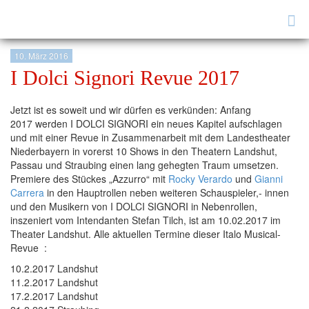
Tog
nav
10. März 2016
I Dolci Signori Revue 2017
Jetzt ist es soweit und wir dürfen es verkünden: Anfang
2017 werden I DOLCI SIGNORI ein neues Kapitel aufschlagen
und mit einer Revue in Zusammenarbeit mit dem Landestheater
Niederbayern in vorerst 10 Shows in den Theatern Landshut,
Passau und Straubing einen lang gehegten Traum umsetzen.
Premiere des Stückes „Azzurro“ mit
Rocky Verardo
und
Gianni
Carrera
in den Hauptrollen neben weiteren Schauspieler,- innen
und den Musikern von I DOLCI SIGNORI in Nebenrollen,
inszeniert vom Intendanten Stefan Tilch, ist am 10.02.2017 im
Theater Landshut. Alle aktuellen Termine dieser Italo Musical-
Revue :
10.2.2017 Landshut
11.2.2017 Landshut
17.2.2017 Landshut